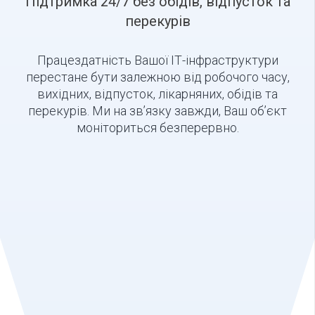
Підтримка 24/7 без обідів, відпусток та
перекурів
Працездатність Вашої ІТ-інфраструктури
перестане бути залежною від робочого часу,
вихідних, відпусток, лікарняних, обідів та
перекурів. Ми на зв’язку завжди, Ваш об’єкт
моніториться безперервно.