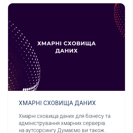
ХМАРНІ СХОВИЩА ДАНИХ
Хмарні сховища даних для бізнесу та
адміністрування хмарних серверів
на аутсорсингу Думаємо ви також…