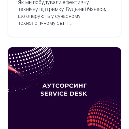
Як ми побудували ефективну
технічну підтримку. Будь-які бізнеcи,
що оперують у сучасному
технологічному світі,…