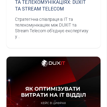
ТА ТЕЛЕКОМУНІКАЦІЯХ: DUXIT
ТА STREAM TELECOM
Стратегічна співпраця в ІТ та
телекомунікаціях між DUXIT та
Stream Telecom об’єднує експертизу
у…