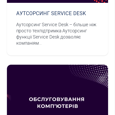
АУТСОРСИНГ SERVICE DESK
Аутсорсинг Service Desk – більше ніж
просто техпідтримка Аутсорсинг
функції Service Desk дозволяє
компаніям…