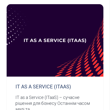
IT AS A SERVICE (ITAAS)
IT as a Service (ITaaS) – cучасне
рішення для бізнесу Останнім часом
малі та…