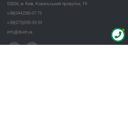
03056, м. Київ, Ковальський провулок, 19
+38(044)585-07-75
+38(073)093-33-33
info@duxit.ua
© 2008 -
2026
DUXIT LLC. Всі права захищені.
+38 (044) 585-07-75
Умови користування
Політика конфіденційності
Абонентське обслуговування комп’ютерів у Києві.
ІТ аутсорсинг,