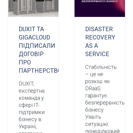
DUXIT ТА
DISASTER
GIGACLOUD
RECOVERY
ПІДПИСАЛИ
AS A
ДОГОВІР
SERVICE
ПРО
Стабільність
ПАРТНЕРСТВО
– це не
розкіш: як
DUXIT,
DRaaS
експертна
гарантує
команда у
безперервність
сфері IT-
бізнесу
підтримки
Уявіть
бізнесу в
ситуацію:
Україні,
понеділковий