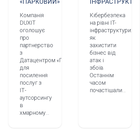
«ПАРКОВИЙ»
ІНФРАСТРУКТУ
Компанія
Кібербезпека
DUXIT
на рівні IT-
оголошує
інфраструктури:
про
як
партнерство
захистити
з
бізнес від
Датацентром «ПАРКОВИЙ»
атак і
для
збоїв
посилення
Останнім
послуг з
часом
ІТ-
почастішали…
аутсорсингу
в
хмарному…