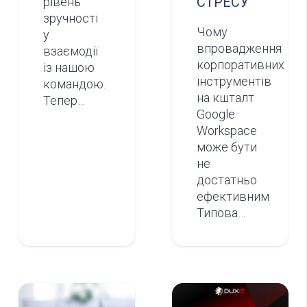
СТРЕСУ
рівень
зручності
Чому
у
впровадження
взаємодії
корпоративних
із нашою
інструментів
командою.
на кшталт
Тепер…
Google
Workspace
може бути
не
достатньо
ефективним
Типова…