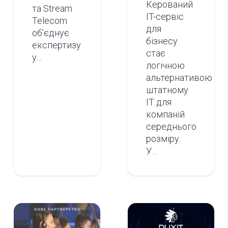
Керований
та Stream
IT-сервіс
Telecom
для
об’єднує
бізнесу
експертизу
стає
у…
логічною
альтернативою
штатному
IT для
компаній
середнього
розміру.
У…