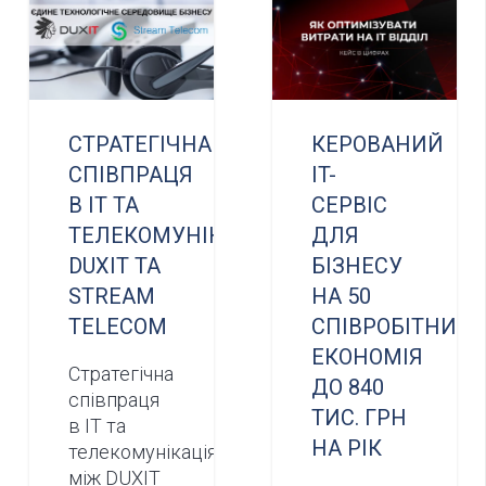
СТРАТЕГІЧНА
КЕРОВАНИЙ
СПІВПРАЦЯ
IT-
В ІТ ТА
СЕРВІС
ТЕЛЕКОМУНІКАЦІЯХ:
ДЛЯ
DUXIT ТА
БІЗНЕСУ
STREAM
НА 50
TELECOM
СПІВРОБІТНИКІВ
ЕКОНОМІЯ
Стратегічна
ДО 840
співпраця
ТИС. ГРН
в ІТ та
НА РІК
телекомунікаціях
між DUXIT