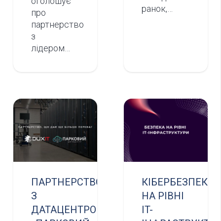
оголошує
ранок,…
про
партнерство
з
лідером…
ПАРТНЕРСТВО
КІБЕРБЕЗПЕКА
З
НА РІВНІ
ДАТАЦЕНТРОМ
IT-