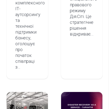
комплексного
правового
ІТ-
режиму
аутсорсингу
Дія.Сіті. Це
та
стратегічне
технічної
рішення
підтримки
відкриває…
бізнесу,
оголошує
про
початок
співпраці
з…