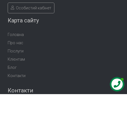
Особистий кабінет
Карта сайту
Головна
Про нас
Послуги
Клієнтам
Блог
Контакти
Контакти
03056, м. Київ, Ковальський провулок, 19
+38(044)585-07-75
+38(073)093-33-33